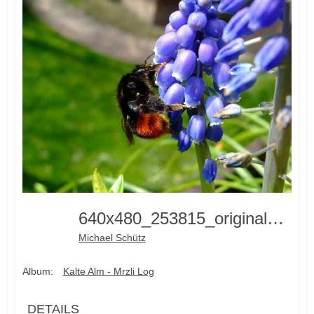
640x480_253815_original_R_K_by_Betty_pixelio
Michael Schütz
Album:
Kalte Alm - Mrzli Log
DETAILS