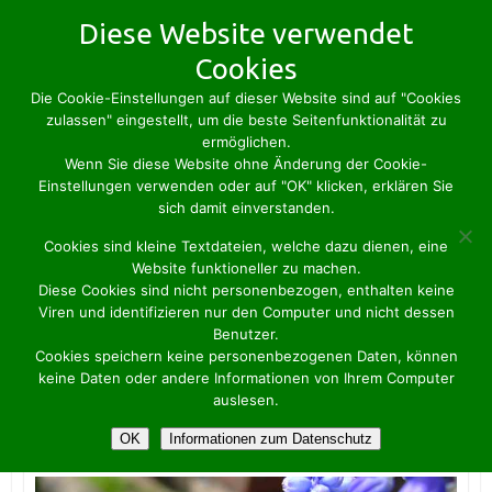
Skip
Diese Website verwendet
to
Cookies
content
Die Cookie-Einstellungen auf dieser Website sind auf "Cookies
zulassen" eingestellt, um die beste Seitenfunktionalität zu
ermöglichen.
Wenn Sie diese Website ohne Änderung der Cookie-
Einstellungen verwenden oder auf "OK" klicken, erklären Sie
sich damit einverstanden.
Cookies sind kleine Textdateien, welche dazu dienen, eine
Website funktioneller zu machen.
Diese Cookies sind nicht personenbezogen, enthalten keine
Viren und identifizieren nur den Computer und nicht dessen
640x480_253815_original_R_
Benutzer.
Cookies speichern keine personenbezogenen Daten, können
K_by_Betty_pixelio
keine Daten oder andere Informationen von Ihrem Computer
auslesen.
OK
Informationen zum Datenschutz
Michael Schütz
18. August 2014
Keine Kommentare