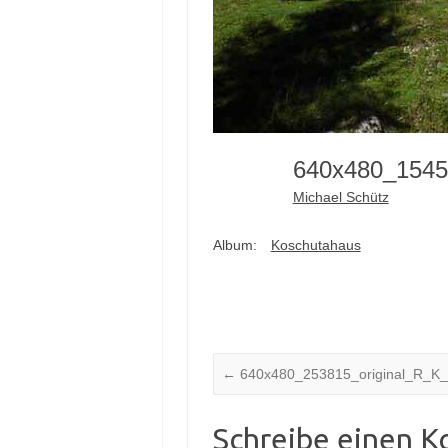
640x480_1545
Michael Schütz
Album:
Koschutahaus
←
640x480_253815_original_R_K_b
Schreibe einen 