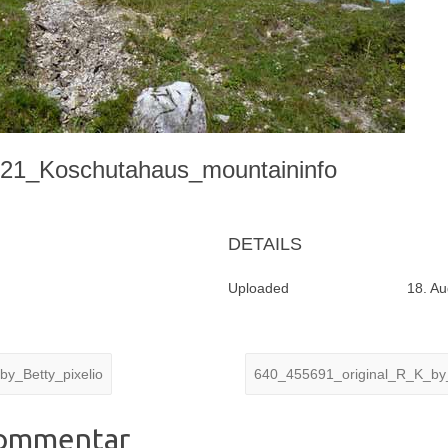
21_Koschutahaus_mountaininfo
DETAILS
Uploaded
18. A
y_Betty_pixelio
640_455691_original_R_K_by
Kommentar