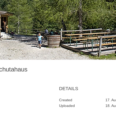
schutahaus
DETAILS
Created
17. Au
Uploaded
18. A