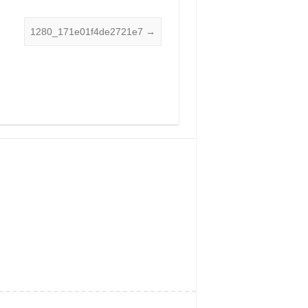
1280_171e01f4de2721e7
→