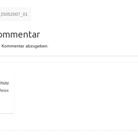
_25052007_01
Kommentar
n Kommentar abzugeben.
chütz
eiss